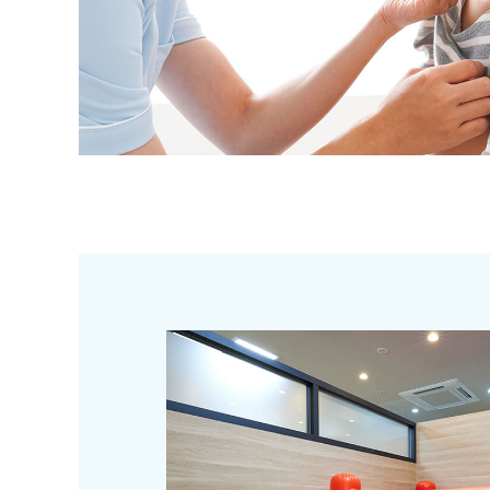
休日
その他休日
社会保険
教育
待遇・福利
昇給
賞与