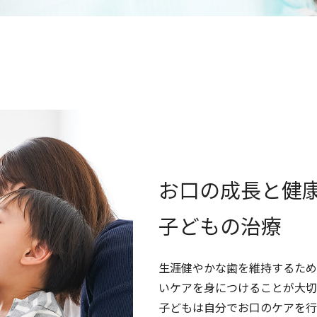
歯科衛生士
正社員
大阪府大阪市天王寺区上本町5-3-16サイネックスビル3F
近鉄大阪線・難波線「大阪上本町」から徒歩2分
大阪メトロ谷町線・千日前線「谷町九丁目駅」から徒歩4分
お口の成長と健
〈正社員〉
【経験者】
250,000円〜
子どもの治療
（試用期間3~6ヶ月給与同額）
全額支給
生涯健やかな歯を維持するため
（月、火、水、金、土）9:00-13:00 14:30-18:30
いケアを身につけることが大切
なし
子どもは自分でお口のケアを行