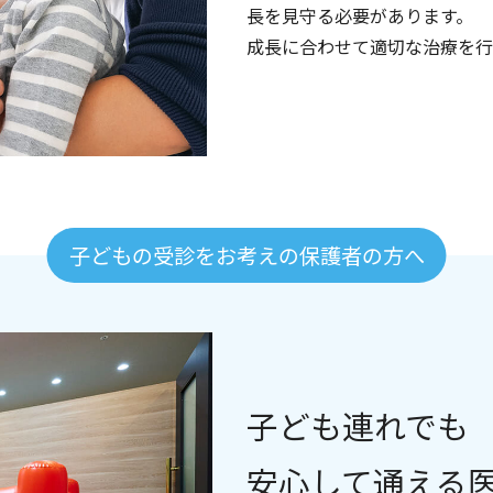
完全週休2日制（木、日）、祝日
長を見守る必要があります。
夏季、冬季、GW
成長に合わせて適切な治療を行
健康保険、厚生年金、雇用、労災
講習会費支給
資格取得支援
院内勉強会
診療マニュアル
歯科衛生士養成学校臨床実習施設（大阪歯科学院専門学校
厚生・その他
スタッフルーム
子どもの受診をお考えの保護者の方へ
患者担当制
歯科外来診療環境体制届出済み
制服貸与
親睦会
人間ドック費用補助
年1回
子ども連れでも
※実績・医院業績による
年2回
安心して通える