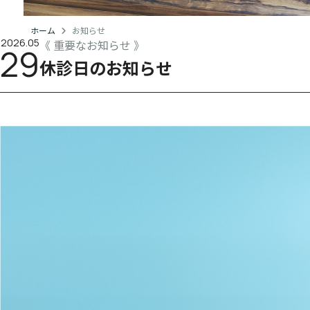
ホーム
お知らせ
2026.05
重要なお知らせ
募集職種
29
休診日のお知らせ
雇用形態
勤務地
アクセス
給与
交通費
診療時間
残業
休日
その他休日