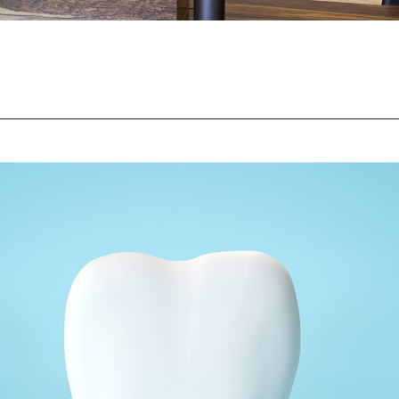
歯科衛生士
正社員
大阪府大阪市天王寺区上本町5-3-16サイネックスビル3F
近鉄大阪線・難波線「大阪上本町」から徒歩2分
大阪メトロ谷町線・千日前線「谷町九丁目駅」から徒歩4分
〈正社員〉
【経験者】
250,000円〜
（試用期間3~6ヶ月給与同額）
全額支給
（月、火、水、金、土）9:00-13:00 14:30-18:30
なし
完全週休2日制（木、日）、祝日
夏季、冬季、GW