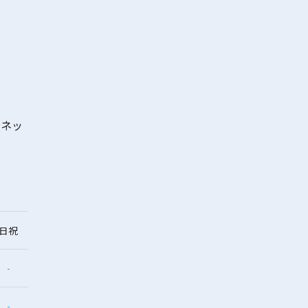
イネッ
日祝
-
-