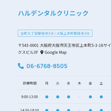
ハルデンタルクリニック
谷町九丁目駅徒歩3分 / 大阪上本町駅徒歩2分
〒543-0001 大阪府大阪市天王寺区上本町5-3-16サ
クスビル3F
Google Map
06-6768-8505
診療時間
月
火
水
木
金
土
9:00-13:00
●
●
●
-
●
●
14:30-18:30
●
●
●
-
●
●