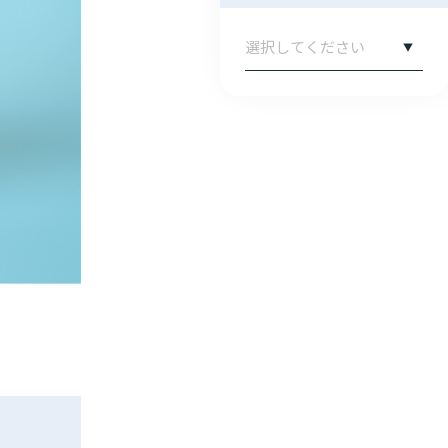
）
オペ補助、