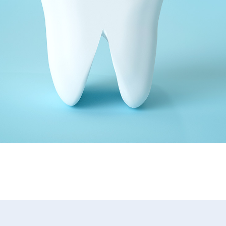
健康保険、厚生年金、雇用、労災
講習会費支給
資格取得支援
院内勉強会
診療マニュアル
歯科衛生士養成学校臨床実習施設（大阪歯科学院専門学校
厚生・その他
スタッフルーム
患者担当制
歯科外来診療環境体制届出済み
制服貸与
親睦会
人間ドック費用補助
年1回
※実績・医院業績による
年2回
※実績・医院業績による
予防処置、保険指導、診療補助、ホワイトニング、矯正、