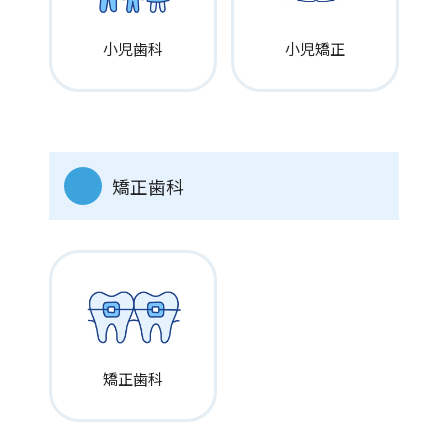
昇給
小児歯科
小児矯正
年1回
※実績・医院業績による
賞与
年2回
※実績・医院業績による
矯正歯科
仕事内容
予防処置、保険指導、診療補助、ホワイトニング、矯正、オ
ペ補助、MFT、滅菌・消毒・清掃、受付
選考方法
面接
矯正歯科
応募書類
履歴書