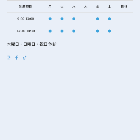
診療時間
月
火
水
木
金
土
日祝
9:00-13:00
●
●
●
-
●
●
-
14:30-18:30
●
●
●
-
●
●
-
木曜日・日曜日・祝日 休診