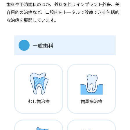
歯科や予防歯科のほか、外科を伴うインプラント外来、
美
容目的の治療など、口腔内をトータルで診療できる包括的
な治療を展開しています。
一般歯科
募集職種
歯科衛生士
雇用形態
正社員
勤務地
大阪府大阪市天王寺区上本町5-3-16サイネックスビル3F
むし歯治療
歯周病治療
アクセス
近鉄大阪線・難波線「大阪上本町」から徒歩2分
大阪メトロ谷町線・千日前線「谷町九丁目駅」から徒歩4分