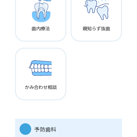
給与
〈正社員〉
【経験者】
歯内療法
親知らず抜歯
250,000円〜
（試用期間3~6ヶ月給与同額）
交通費
全額支給
診療時間
（月、火、水、金、土）9:00-13:00 14:30-18:30
かみ合わせ相談
残業
なし
休日
完全週休2日制（木、日）、祝日
予防歯科
その他休日