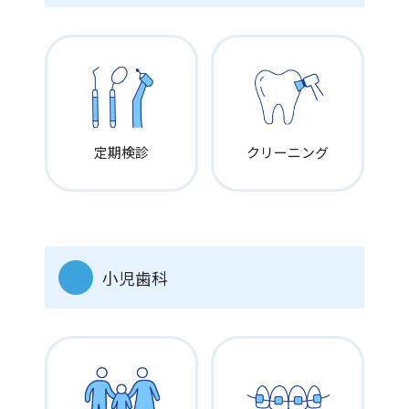
夏季、冬季、GW
社会保険
健康保険、厚生年金、雇用、労災
教育
定期検診
クリーニング
講習会費支給
資格取得支援
院内勉強会
診療マニュアル
歯科衛生士養成学校臨床実習施設（大阪歯科学院専門学校）
待遇・福利厚生・その他
小児歯科
スタッフルーム
患者担当制
歯科外来診療環境体制届出済み
制服貸与
親睦会
人間ドック費用補助